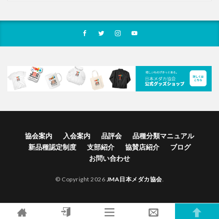
協会案内
入会案内
品評会
品種分類マニュアル
新品種認定制度
支部紹介
協賛店紹介
ブログ
お問い合わせ
© Copyright 2026
JMA日本メダカ協会
.