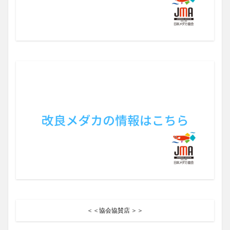
＜＜協会協賛店 ＞＞